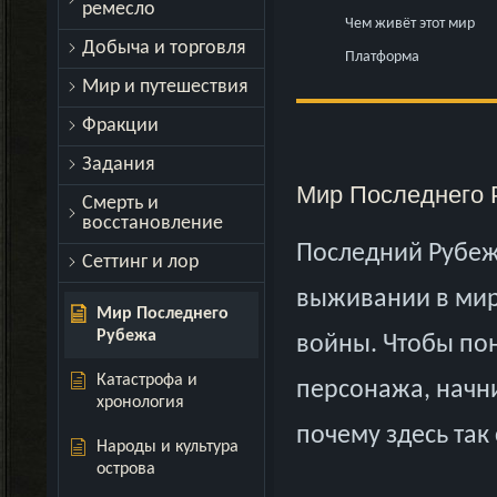
ремесло
Чем живёт этот мир
Добыча и торговля
Платформа
Мир и путешествия
Фракции
Задания
Мир Последнего 
Смерть и
восстановление
Последний Рубе
Сеттинг и лор
выживании в мир
Мир Последнего
Рубежа
войны. Чтобы пон
Катастрофа и
персонажа, начнит
хронология
почему здесь так
Народы и культура
острова