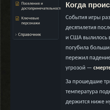
Когда прои
Поселения и
достопримечательности
События игры ра
Ключевые
персонажи
десятилетия посл
Справочник
и США вылилось 
погубила большин
пережил падение 
угрозой —
смерт
За прошедшие три
температура подн
держится ниже ну