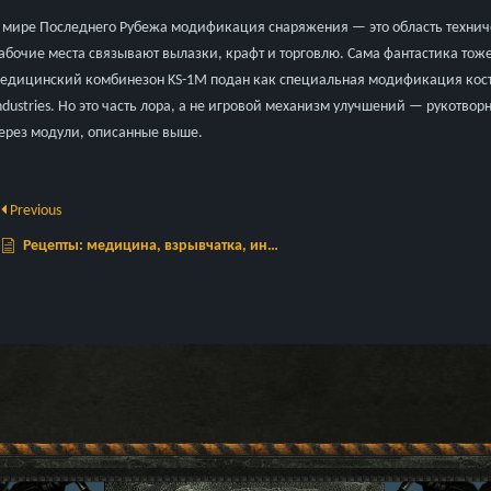
 мире Последнего Рубежа модификация снаряжения — это область техниче
абочие места связывают вылазки, крафт и торговлю. Сама фантастика то
едицинский комбинезон KS-1M подан как специальная модификация кост
ndustries. Но это часть лора, а не игровой механизм улучшений — рукотв
ерез модули, описанные выше.
Previous
Рецепты: медицина, взрывчатка, инструменты