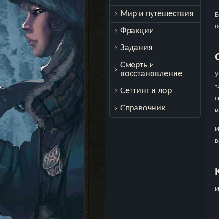
Мир и путешествия
Е
о
Фракции
Задания
Смерть и
восстановление
У
з
Сеттинг и лор
с
Справочник
в
И
в
И