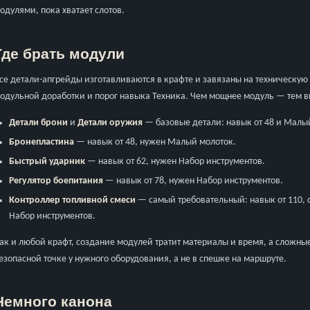
одулями, пока хватает слотов.
Где брать модули
се детали-апгрейды изготавливаются в крафте и завязаны на техническу
одульной доработки и порог навыка Техника. Чем мощнее модуль — тем 
Детали брони
и
Детали оружия
— базовые детали: навык от 48 и Малы
Бронепластина
— навык от 48, нужен Малый молоток.
Быстрый ударник
— навык от 62, нужен Набор инструментов.
Регулятор боепитания
— навык от 78, нужен Набор инструментов.
Контроллер топливной смеси
— самый требовательный: навык от 110, 
Набор инструментов.
ак и любой крафт, создание модулей тратит материалы и время, а сложные
езопасной точке у нужного оборудования, а не в спешке на маршруте.
Немного канона