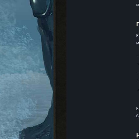
м
В
м
К
б