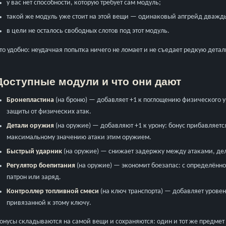
у вас нет способности, которую требует сам модуль;
такой же модуль уже стоит на этой вещи — одинаковый апгрейд дважды
в цели не осталось свободных слотов под этот модуль.
то удобно: неудачная попытка ничего не ломает и не съедает редкую детал
Доступные модули и что они дают
Бронепластина
(на броню) — добавляет +1 к поглощению физического у
защиты от физических атак.
Детали оружия
(на оружие) — добавляют +1 к урону: бонус прибавляетс
максимальному значению атаки этим оружием.
Быстрый ударник
(на оружие) — снижает задержку между атаками, де
Регулятор боепитания
(на оружие) — экономит боезапас: с определённо
патрон или заряд.
Контроллер топливной смеси
(на ключ транспорта) — добавляет урове
привязанной к этому ключу.
онусы складываются на самой вещи и сохраняются: один и тот же предме