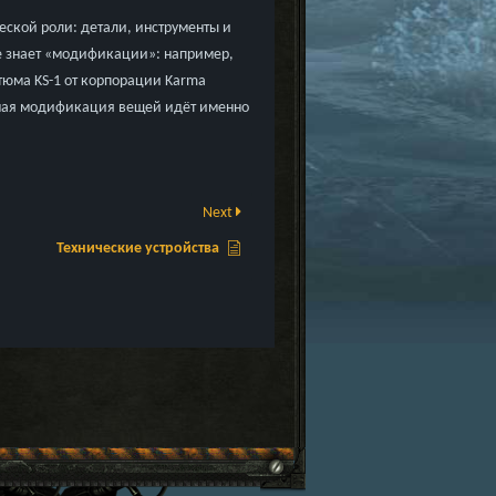
ской роли: детали, инструменты и
же знает «модификации»: например,
юма KS-1 от корпорации Karma
орная модификация вещей идёт именно
Next
Технические устройства