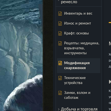
ремесло
Инвентарь и вес
Износ и ремонт
Крафт: основы
Рецепты: медицина,
взрывчатка,
инструменты
Х
р
Модификация
д
снаряжения
Технические
устройства
К
Замки, взлом и
у
саботаж
о
у
Добыча и торговля