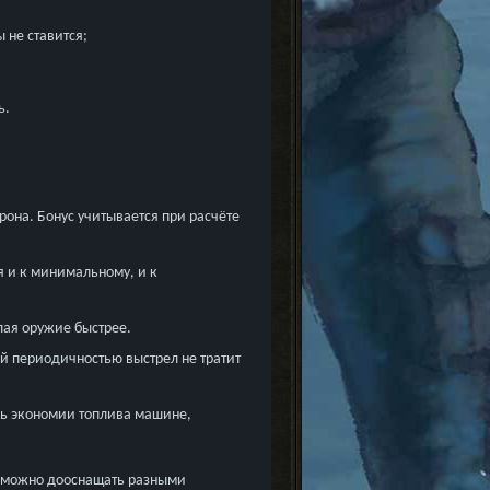
 не ставится;
ь.
рона. Бонус учитывается при расчёте
я и к минимальному, и к
лая оружие быстрее.
й периодичностью выстрел не тратит
нь экономии топлива машине,
т можно дооснащать разными