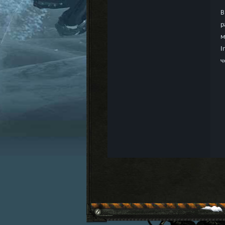
В
р
м
I
ч