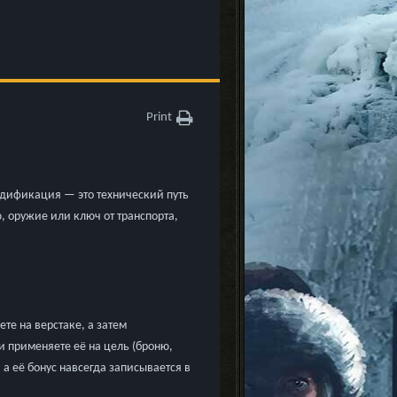
Print
одификация — это технический путь
, оружие или ключ от транспорта,
те на верстаке, а затем
 и применяете её на цель (броню,
 а её бонус навсегда записывается в