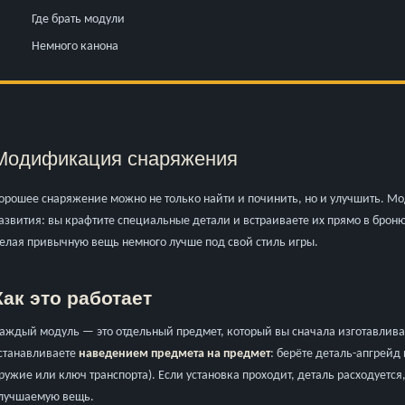
Где брать модули
Немного канона
Модификация снаряжения
орошее снаряжение можно не только найти и починить, но и улучшить. М
азвития: вы крафтите специальные детали и встраиваете их прямо в броню
елая привычную вещь немного лучше под свой стиль игры.
Как это работает
аждый модуль — это отдельный предмет, который вы сначала изготавливае
станавливаете
наведением предмета на предмет
: берёте деталь-апгрейд
ружие или ключ транспорта). Если установка проходит, деталь расходуется,
лучшаемую вещь.