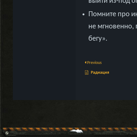
выйти из-под о
Помните про ин
не мгновенно, 
бегу».
Previous
Радиация