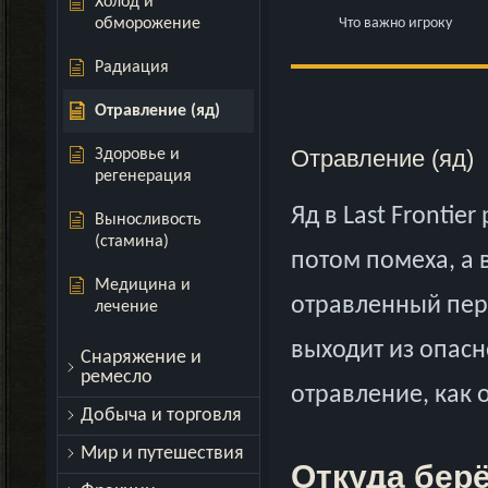
Холод и
обморожение
Что важно игроку
Радиация
Отравление (яд)
Отравление (яд)
Здоровье и
регенерация
Яд в Last Frontie
Выносливость
(стамина)
потом помеха, а 
Медицина и
отравленный перс
лечение
выходит из опасн
Снаряжение и
ремесло
отравление, как 
Добыча и торговля
Мир и путешествия
Откуда бер