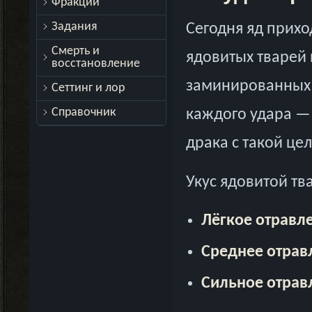
Фракции
Задания
Сегодня яд приход
Смерть и
ядовитых тварей 
восстановление
заминированных з
Сеттинг и лор
Справочник
каждого удара —
драка с такой це
Укус ядовитой тв
Лёгкое отравл
Среднее отрав
Сильное отрав