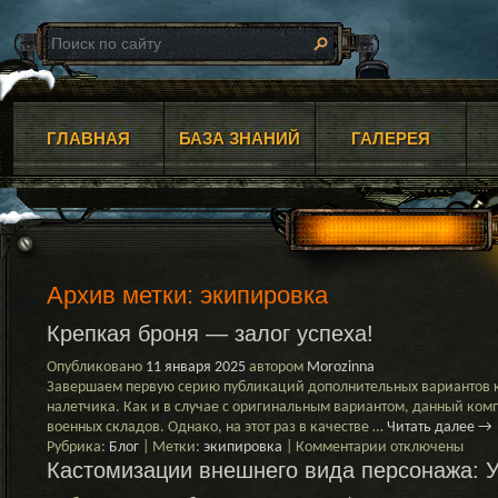
ГЛАВНАЯ
БАЗА ЗНАНИЙ
ГАЛЕРЕЯ
Архив метки:
экипировка
Крепкая броня — залог успеха!
Опубликовано
11 января 2025
автором
Morozinna
Завершаем первую серию публикаций дополнительных вариантов 
налетчика. Как и в случае с оригинальным вариантом, данный ко
военных складов. Однако, на этот раз в качестве …
Читать далее
→
к
Рубрика:
Блог
|
Метки:
экипировка
|
Комментарии
отключены
Кастомизации внешнего вида персонажа: 
записи
Крепкая