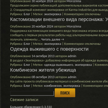
Опубликовано
30 ноября 2024
автором
Morozinna
броня
Продолжаем серию публикаций дополнительных вариантов кастом
—
2. Стандартный комплект экипировки от Karma Industries для выход
залог
к
Рубрика:
Блог
|
Метки:
экипировка
|
Комментарии
отключены
успеха!
Кастомизации внешнего вида персонажа: 
записи
Кастомизации
Опубликовано
20 ноября 2024
автором
Morozinna
внешнего
Поддержка кастомизации внешнего вида персонажа игрока всегда 
вида
сообщить о первых результатах работы над альтернативными вари
персонажа:
получать элементы …
Читать далее
→
Усиленная
к
Рубрика:
Блог
|
Метки:
экипировка
|
Комментарии
отключены
версия
Одежда выжившего с поверхности
записи
Комплекта
Кастомизации
KS-
Опубликовано
14 октября 2013
автором
admin
внешнего
2
В раздел «Экипировка» добавлена информация об одежде выживш
вида
Рубрика:
Блог
|
Метки:
одежда выжившего
,
экипировка
|
Коммент
персонажа:
Комбинезон жителя убежища
Усиленная
Коптилка
Опубликовано
08 октября 2013
автором
admin
На сайте проекта опубликован материал о комбинезоне жителя у
к
Рубрика:
Блог
|
Метки:
комбинезон
,
экипировка
|
Комментарии
от
Найти:
зап
Ком
жит
Свежие записи
уб
Большое обновление 0.3.510