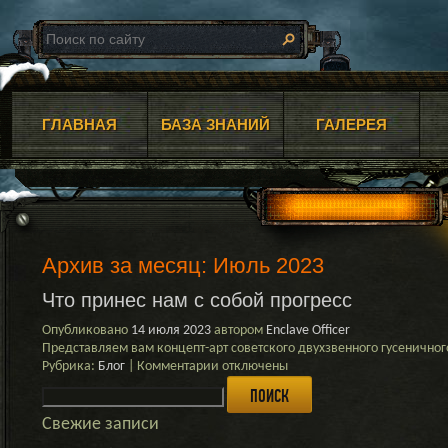
ГЛАВНАЯ
БАЗА ЗНАНИЙ
ГАЛЕРЕЯ
Архив за месяц:
Июль 2023
Что принес нам с собой прогресс
Опубликовано
14 июля 2023
автором
Enclave Officer
Представляем вам концепт-арт советского двухзвенного гусеничн
к
Рубрика:
Блог
|
Комментарии
отключены
Найти:
записи
Что
принес
Свежие записи
нам