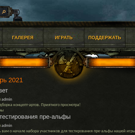
ГАЛЕРЕЯ
ИГРАТЬ
ПОДДЕРЖАТЬ
рь 2021
вет
м
admin
дборка концепт-артов. Приятного просмотра!
ны
 тестирования пре-альфы
м
admin
вам о начале набора участников для тестирования пре-альфы нашей игры
й