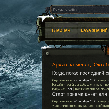
ГЛАВНАЯ
БАЗА ЗНАНИЙ
Архив за месяц:
Октяб
Когда погас последний с
Опубликовано
27 октября 2021
авторо
На сайт игры была добавлена новая по
к
Рубрика:
Блог
|
Комментарии
отключе
Старт приема анкет для
записи
Когда
Опубликовано
20 октября 2021
авторо
погас
Уважаемое комьюнити, рады сообщить 
последни