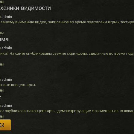
ны
ханики видимости
м
admin
вашему вниманию видео, записанное во время подготовки игры к тести
ны
ания
има
м
admin
ки! На сайте опубликованы свежие скриншоты, сделанные во время подг
ие
и
ны
ти
м
admin
новые концепт-арты.
ны
е
ние
м
admin
ов
ов: опубликованы концепт-арты, демонстрирующие фрагменты новых лок
ны
анном