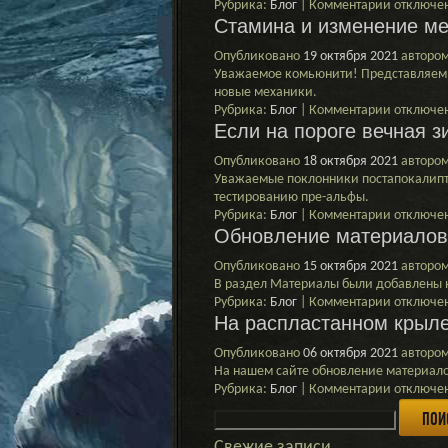
к
Рубрика:
Блог
|
Комментарии
отключе
свет
Стамина и изменение ме
записи
Старт
Опубликовано
19 октября 2021
авторо
приема
Уважаемое комьюнити! Представляем 
анкет
новые механики.
для
к
Рубрика:
Блог
|
Комментарии
отключе
тестиров
Если на пороге вечная з
записи
пре-
Стамина
альфы
Опубликовано
18 октября 2021
авторо
и
Уважаемые поклонники постапокалипти
изменен
тестированию пре-альфы.
механик
к
Рубрика:
Блог
|
Комментарии
отключе
видимос
Обновление материалов
записи
Если
Опубликовано
15 октября 2021
авторо
на
В раздел Материалы были добавлены 
пороге
к
Рубрика:
Блог
|
Комментарии
отключе
вечная
На распластанном крыл
записи
зима
Обновле
Опубликовано
06 октября 2021
авторо
материал
На нашем сайте обновление материал
к
Рубрика:
Блог
|
Комментарии
отключе
Найти:
записи
На
распласт
Свежие записи