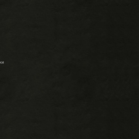
ий
ки