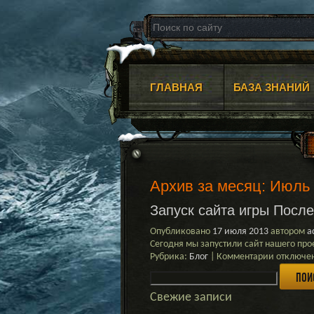
ГЛАВНАЯ
БАЗА ЗНАНИЙ
Архив за месяц:
Июль 
Запуск сайта игры Посл
Опубликовано
17 июля 2013
автором
a
Сегодня мы запустили сайт нашего п
к
Рубрика:
Блог
|
Комментарии
отключе
Найти:
записи
Запуск
сайта
Свежие записи
игры