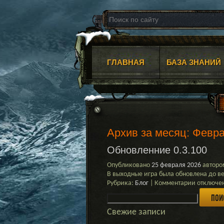
ГЛАВНАЯ
БАЗА ЗНАНИЙ
Архив за месяц:
Февра
Обновленние 0.3.100
Опубликовано
25 февраля 2026
авторо
В выходные игра была обновлена до ве
к
Рубрика:
Блог
|
Комментарии
отключе
Найти:
записи
Обновле
0.3.100
Свежие записи