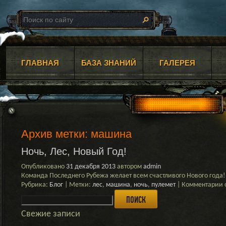
ГЛАВНАЯ
БАЗА ЗНАНИЙ
ГАЛЕРЕЯ
Архив метки:
машина
Ночь, Лес, Новый Год!
Опубликовано
31 декабря 2013
автором
admin
Команда Последнего Рубежа желает всем счастливого Нового года!
к
Рубрика:
Блог
|
Метки:
лес
,
машина
,
ночь
,
пулемет
|
Комментарии
Найти:
з
Н
Л
Свежие записи