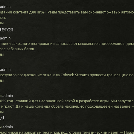
admin
ню
ания контента для игры. Рады представить вам скриншот ржавых автомо
мен.
ны
ается
admin
астники закрытого тестирования записывают множество видеороликов, д
ее забавных багов.
ны
admin
оступило предложение от канала Cobweb Streams провести трансляцию по
ны
я
м
admin
22 год, ставший для нас значимой вехой в разработке игры. Мы запустил
 и играют. Да и наша команда обрела наконец-то подходящее ей название 
ны
и!
м
admin
участников на закрытый тест игры, подготовив тематический ивент — Пра