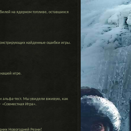
билей на ядерном топливе, оставшихся
емонстрирующих найденные ошибки игры.
 нашей игре.
и альфа-тест. Мы увидели вживую, как
— «Совместная Игра».
здник Новогодней Резни!