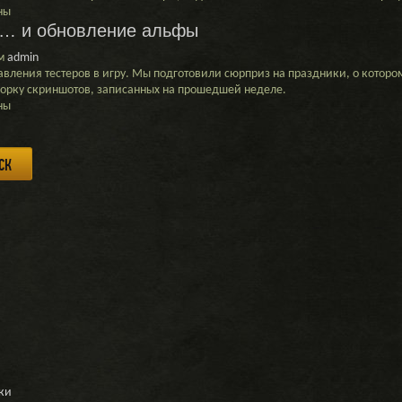
ны
и… и обновление альфы
к
м
admin
авления тестеров в игру. Мы подготовили сюрприз на праздники, о котор
орку скриншотов, записанных на прошедшей неделе.
ны
ы,
ие
ки