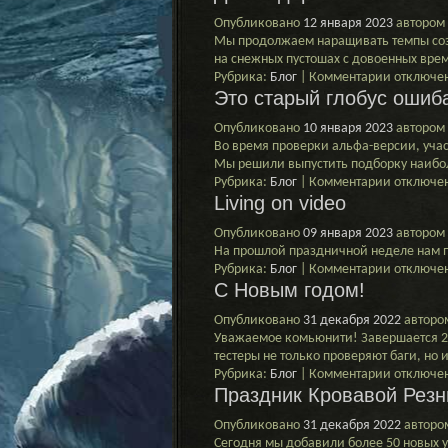
За
Опубликовано
12 января 2023
автором
пригорш
Мы продолжаем наращивать темпы созд
елочных
на снежных пустошах с довоенных вре
шаров
к
Рубрика:
Блог
|
Комментарии
отключе
Это старый глобус ошиб
записи
Джаз
Опубликовано
10 января 2023
автором
ядерных
Во время проверки альфа-версии, уч
авто
Мы решили выпустить подборку наибол
к
Рубрика:
Блог
|
Комментарии
отключе
Living on video
записи
Это
Опубликовано
09 января 2023
автором
старый
На прошлой праздничной неделе нам п
глобус
к
Рубрика:
Блог
|
Комментарии
отключе
ошибаетс
С Новым годом!
записи
Living
Опубликовано
31 декабря 2022
авторо
on
Уважаемое комьюнити! Завершается 20
video
тестеры не только проверяют баги, но
к
Рубрика:
Блог
|
Комментарии
отключе
Праздник Кровавой Резн
записи
С
Опубликовано
31 декабря 2022
авторо
Новым
Сегодня мы добавили более 50 новых 
годом!