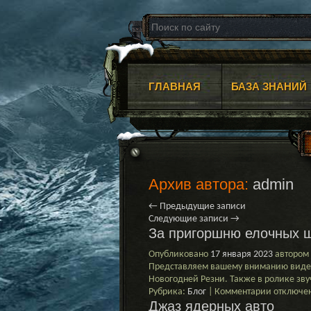
ГЛАВНАЯ
БАЗА ЗНАНИЙ
Архив автора:
admin
←
Предыдущие записи
Следующие записи
→
За пригоршню елочных 
Опубликовано
17 января 2023
автором
Представляем вашему вниманию видео
Новогодней Резни. Также в ролике зву
к
Рубрика:
Блог
|
Комментарии
отключе
Джаз ядерных авто
записи