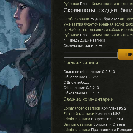
к
Рубрика:
Блог
|
Комментарии
отключе
Скриншоты, скидки, баг
записи
Праздни
Опубликовано
29 декабря 2022
авторо
Кровавой
Уже завтра будет очередная волна доб
Резни!
на Наборы поддержки, и собрали подб
к
Рубрика:
Блог
|
Комментарии
отключе
записи
←
Предыдущие записи
Скриншот
Следующие записи
→
Найти:
скидки,
баги…
и
Свежие записи
обновлен
Большое обновление 0.3.510
альфы
Обновление 0.3.251
С Днем победы!
Обновление 0.3.210
Обновление 0.3.172
Свежие комментарии
Commander
к записи
Комплект KS-2
Евгений
к записи
Комплект KS-2
admin
к записи
Вопросы и Ответы
Виктор
к записи
Вопросы и Ответы
admin
к записи
Противники и Полярни