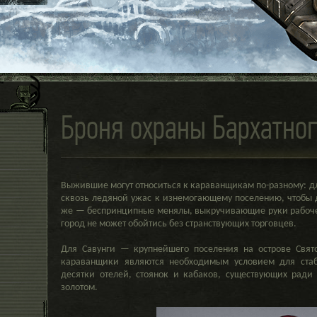
Броня охраны Бархатно
Выжившие могут относиться к караванщикам по-разному: дл
сквозь ледяной ужас к изнемогающему поселению, чтобы 
же — беспринципные менялы, выкручивающие руки рабочем
город не может обойтись без странствующих торговцев.
Для Савунги — крупнейшего поселения на острове Свя
караванщики являются необходимым условием для стаб
десятки отелей, стоянок и кабаков, существующих ради
золотом.