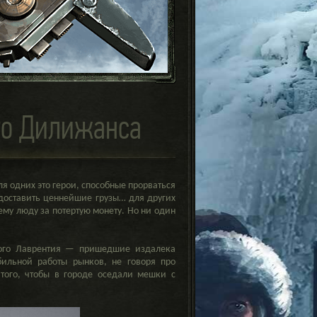
го Дилижанса
я одних это герои, способные прорваться
доставить ценнейшие грузы… для других
у люду за потертую монету. Но ни один
того Лаврентия — пришедшие издалека
ильной работы рынков, не говоря про
 того, чтобы в городе оседали мешки с