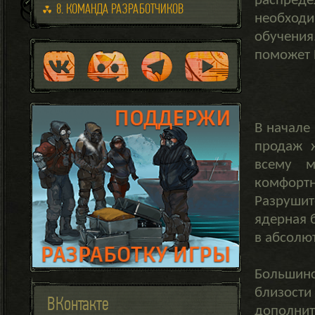
распред
8. КОМАНДА РАЗРАБОТЧИКОВ
необходи
обучения
поможет 
В начале 
продаж 
всему м
комфорт
Разруши
ядерная 
в абсолю
Большин
близост
ВКонтакте
дополнит