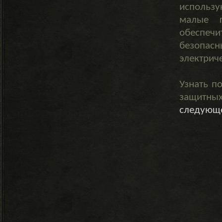
использу
малые г
обеспеч
безопас
электрич
Узнать п
защитных
следующе