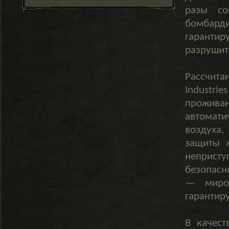
разы со
бомбарди
гарантир
разрушит
Рассчита
Industri
прожив
автомати
воздуха,
защиты 
неприст
безопасн
— миров
гарантир
В качест