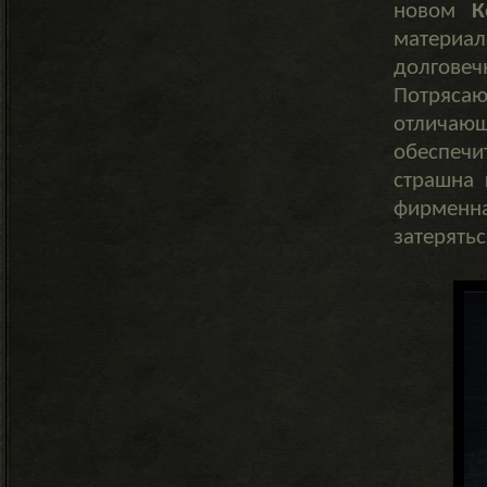
новом
К
матери
долгове
Потряс
отличаю
обеспеч
страшна 
фирменна
затерятьс