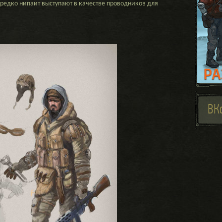
ередко нипаит выступают в качестве проводников для
ВК