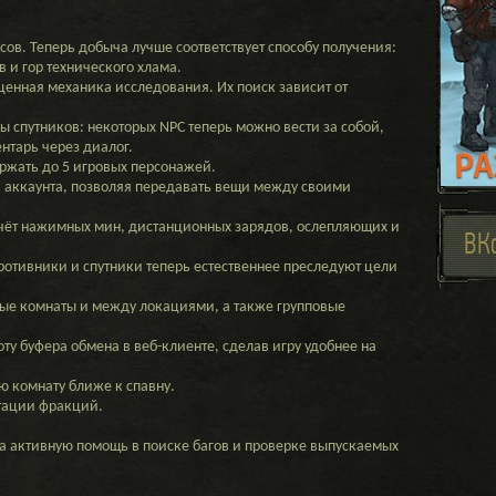
ов. Теперь добыча лучше соответствует способу получения:
 и гор технического хлама.
енная механика исследования. Их поиск зависит от
 спутников: некоторых NPC теперь можно вести за собой,
ентарь через диалог.
ржать до 5 игровых персонажей.
 аккаунта, позволяя передавать вещи между своими
чёт нажимных мин, дистанционных зарядов, ослепляющих и
ВК
отивники и спутники теперь естественнее преследуют цели
ые комнаты и между локациями, а также групповые
ту буфера обмена в веб-клиенте, сделав игру удобнее на
ю комнату ближе к спавну.
тации фракций.
за активную помощь в поиске багов и проверке выпускаемых