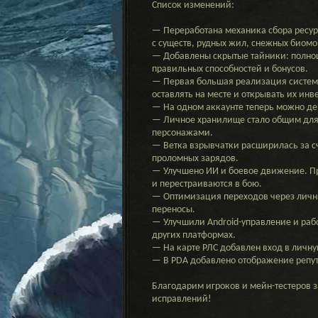
Список изменений:
— Переработана механика сбора ресурс
с существ, рудных жил, снежных биомов
— Добавлены скрытые тайники: полноц
правильных способностей и бонусов.
— Первая большая реализация системы
оставлять на месте и открывать их инв
— На одном аккаунте теперь можно де
— Личное хранилище стало общим для
персонажами.
— Ветка взрывчатки расширилась за с
проломных зарядов.
— Улучшено ИИ и боевое движение. Пр
и перестраиваются в бою.
— Оптимизация переходов через личн
переносы.
— Улучшили Android-управление и рабо
других платформах.
— На карте РЛС добавлен вход в личну
— В PDA добавлено отображение репу
Благодарим игроков и мейн-тестеров 
исправлений!