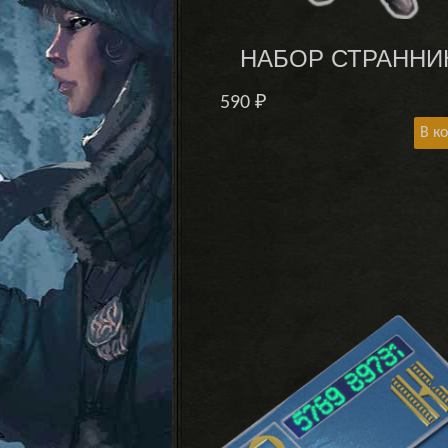
НАБОР СТРАННИ
590
₽
В к