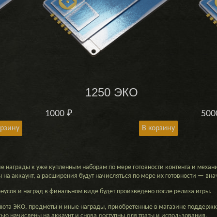
1250 ЭКО
1000
₽
50
орзину
В корзину
 награды к уже купленным наборам по мере готовности контента и механи
ы на аккаунт, а расширения будут начисляться по мере их готовности — вн
нусов и наград в финальном виде будет произведено после релиза игры.
алюта ЭКО, предметы и иные награды, приобретенные в магазине поддержк
тью начислены на аккаунт и снова доступны для траты и использования.