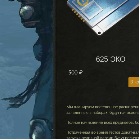
625 ЭКО
500
₽
В к
Мы планируем постепенное расширение
заявленные в наборах, будут начислен
Полное начисление всех предметов, бо
Потраченная во время тестов донат-в
запуска релизной версии будут полнос